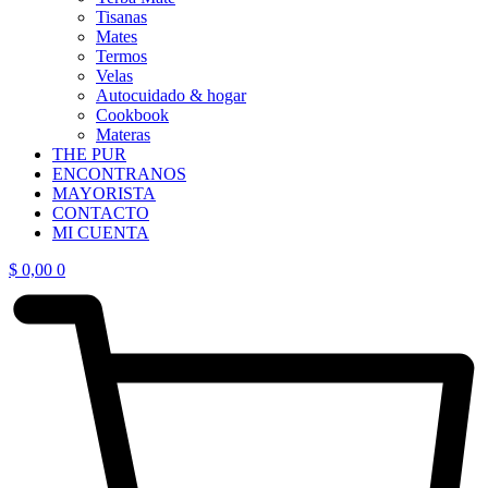
Tisanas
Mates
Termos
Velas
Autocuidado & hogar
Cookbook
Materas
THE PUR
ENCONTRANOS
MAYORISTA
CONTACTO
MI CUENTA
$
0,00
0