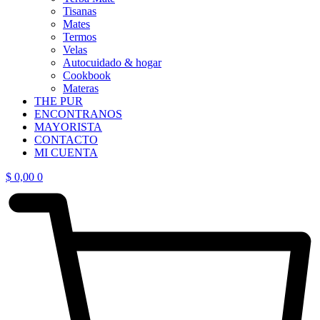
Tisanas
Mates
Termos
Velas
Autocuidado & hogar
Cookbook
Materas
THE PUR
ENCONTRANOS
MAYORISTA
CONTACTO
MI CUENTA
$
0,00
0