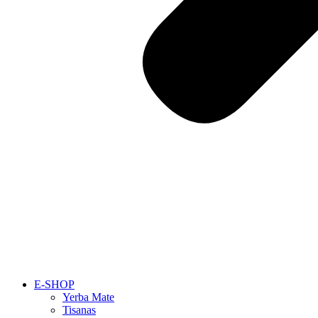
E-SHOP
Yerba Mate
Tisanas